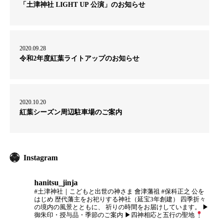
「土津神社 LIGHT UP 公演」のお知らせ
2020.09.28
令和2年度紅葉ライトアップのお知らせ
2020.10.20
紅葉シーズン周辺駐車場のご案内
Instagram
hanitsu_jinja
#土津神社｜こどもと出世の神さま
會津藩祖 #保科正之 公を
はじめ
歴代藩主をお祀りする神社（延宝3年創建）
四季折々
の境内の風景とともに、
祈りの時間をお届けしています。
▶
御朱印・授与品・季節のご案内
▶四神相応と五行の聖地