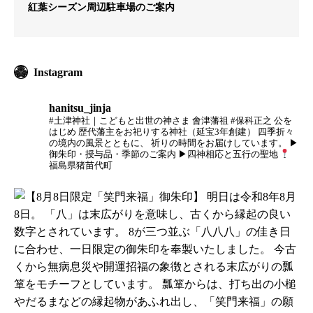
紅葉シーズン周辺駐車場のご案内
Instagram
hanitsu_jinja
#土津神社｜こどもと出世の神さま
會津藩祖 #保科正之 公を
はじめ
歴代藩主をお祀りする神社（延宝3年創建）
四季折々
の境内の風景とともに、
祈りの時間をお届けしています。
▶
御朱印・授与品・季節のご案内
▶四神相応と五行の聖地
福島県猪苗代町