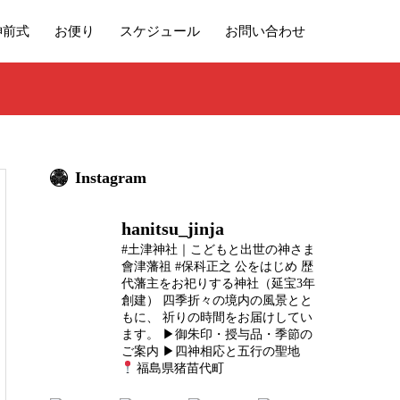
神前式
お便り
スケジュール
お問い合わせ
Instagram
hanitsu_jinja
#土津神社｜こどもと出世の神さま
會津藩祖 #保科正之 公をはじめ
歴
代藩主をお祀りする神社（延宝3年
創建）
四季折々の境内の風景とと
もに、
祈りの時間をお届けしてい
ます。
▶御朱印・授与品・季節の
ご案内
▶四神相応と五行の聖地
福島県猪苗代町