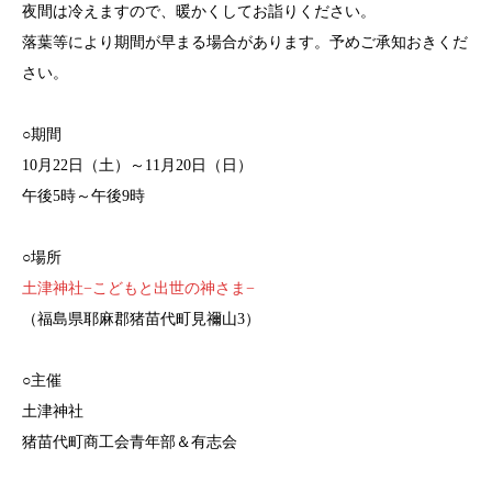
夜間は冷えますので、暖かくしてお詣りください。
落葉等により期間が早まる場合があります。予めご承知おきくだ
さい。
○期間
10月22日（土）～11月20日（日）
午後5時～午後9時
○場所
土津神社−こどもと出世の神さま−
（福島県耶麻郡猪苗代町見禰山3）
○主催
土津神社
猪苗代町商工会青年部＆有志会