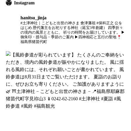
Instagram
hanitsu_jinja
#土津神社｜こどもと出世の神さま
會津藩祖 #保科正之 公を
はじめ
歴代藩主をお祀りする神社（延宝3年創建）
四季折々
の境内の風景とともに、
祈りの時間をお届けしています。
▶
御朱印・授与品・季節のご案内
▶四神相応と五行の聖地
福島県猪苗代町